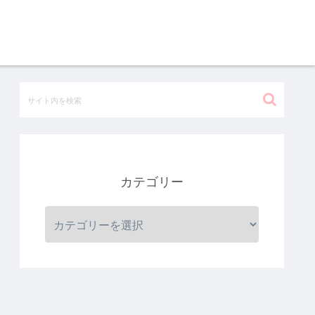
カテゴリー