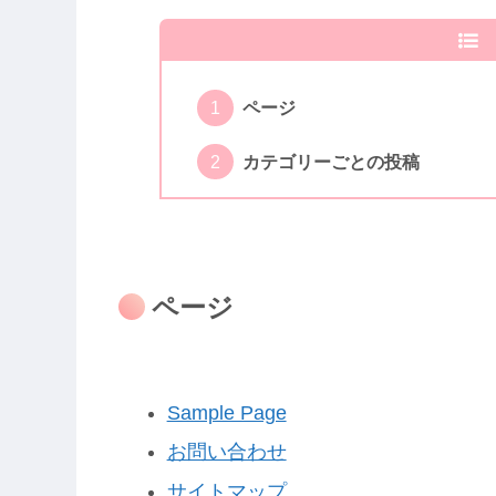
ページ
カテゴリーごとの投稿
ページ
Sample Page
お問い合わせ
サイトマップ