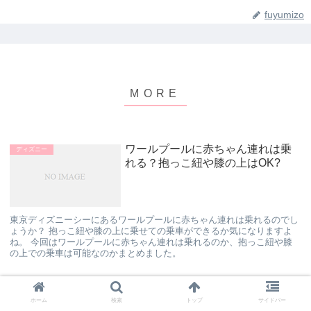
fuyumizo
ワールプールに赤ちゃん連れは乗
ディズニー
れる？抱っこ紐や膝の上はOK?
東京ディズニーシーにあるワールプールに赤ちゃん連れは乗れるのでし
ょうか？ 抱っこ紐や膝の上に乗せての乗車ができるか気になりますよ
ね。 今回はワールプールに赤ちゃん連れは乗れるのか、抱っこ紐や膝
の上での乗車は可能なのかまとめました。
ディズニー映画で6歳の女の子にお
ディズニー
ホーム
検索
トップ
サイドバー
すすめの作品5選を詳しく紹介！