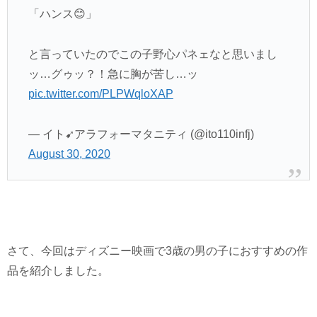
「ハンス😊」
と言っていたのでこの子野心パネェなと思いまし
ッ…グゥッ？！急に胸が苦し…ッ
pic.twitter.com/PLPWqloXAP
— イト➹アラフォーマタニティ (@ito110infj)
August 30, 2020
さて、今回はディズニー映画で3歳の男の子におすすめの作
品を紹介しました。