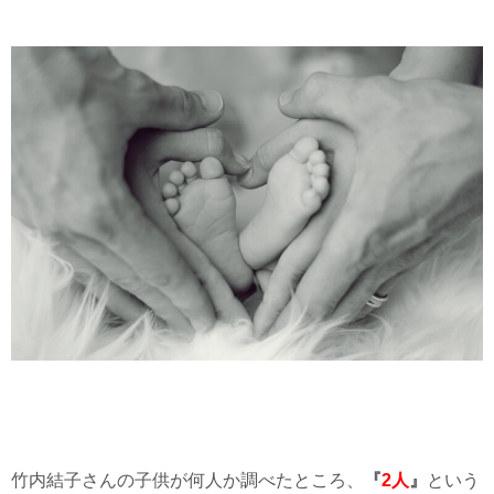
竹内結子さんの子供が何人か調べたところ、
『
2人
』
という