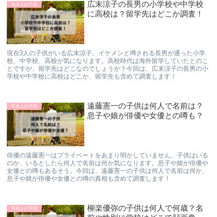
広末涼子の長男の小学校や中学校
有名人の子供
に高校は？留学先はどこか調査！
現在3人の子供がいる広末涼子。イケメンと噂される長男が通った小学
校、中学校、高校が気になります。高校時代は海外留学していたとのこ
とですが、留学先はどこなのでしょうか？今回は、広末涼子の長男の小
学校や中学校に高校はどこか、留学先も含めて調査します！
遠藤憲一の子供は何人で名前は？
有名人の子供
息子や娘が俳優や女優との噂も？
俳優の遠藤憲一はプライベートをあまり明かしていません。子供はいる
のか、いるとしたら何人で名前は何か気になります。息子や娘が俳優や
女優との噂もあるそう。今回は、遠藤憲一の子供は何人で名前は何か、
息子や娘が俳優や女優との噂の真相も含めて調査します！
柳楽優弥の子供は何人で何歳？名
有名人の子供