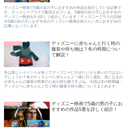
ディズニー映画で5歳の女の子におすすめの作品を紹介している記事で
す。ディズニープラスで配信されている、5歳頃の女の子におすすめの
ディズニー映画を5つ詳しく紹介しています！ディズニープラスの詳細
や5歳の女の子におすすめのディズニー映画が知りたい方におすすめの
記事になっています。
ディズニーに赤ちゃんと行く時の
ディズニー
服装や持ち物は？冬の時期につい
て解説！
冬は楽しいイベントが多くてディズニーに行きたい人も多いのではない
でしょうか？冬のディズニーに赤ちゃんと一緒に行く場合、気になるの
が赤ちゃんの服装や防寒のための持ち物ですよね。今回は冬の時期編・
ディズニーに赤ちゃんと行く時の服装や持ち物についてまとめます。
ディズニー映画で5歳の男の子にお
ディズニー
すすめの作品5選を詳しく紹介！