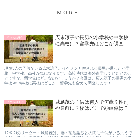
広末涼子の長男の小学校や中学校
有名人の子供
に高校は？留学先はどこか調査！
現在3人の子供がいる広末涼子。イケメンと噂される長男が通った小学
校、中学校、高校が気になります。高校時代は海外留学していたとのこ
とですが、留学先はどこなのでしょうか？今回は、広末涼子の長男の小
学校や中学校に高校はどこか、留学先も含めて調査します！
城島茂の子供は何人で何歳？性別
有名人の子供
や名前に学校はどこで顔画像は？
TOKIOのリーダー・城島茂は、妻・菊池梨沙との間に子供がいるようで