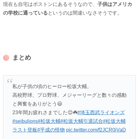
現在も自宅はボストンにあるそうなので、
子供はアメリカ
の学校に通っている
というのは間違いなさそうです。
まとめ
私が子供の頃のヒーロー松坂大輔。
高校野球、プロ野球、メジャーリーグと数々の感動
と興奮をありがとう😃
23年間お疲れさまでした😌☘️
#埼玉西武ライオンズ
#seibulions
#松坂大輔
#松坂大輔引退試合
#松坂大輔
ラスト登板
#平成の怪物
pic.twitter.com/f2JCR0iVaD