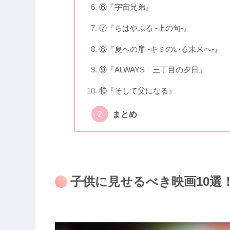
⑥『宇宙兄弟』
⑦『ちはやふる -上の句-』
⑧『夏への扉 -キミのいる未来へ-』
⑨『ALWAYS 三丁目の夕日』
⑩『そして父になる』
まとめ
子供に見せるべき映画10選