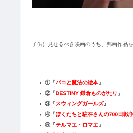
子供に見せるべき映画のうち、邦画作品を
①『
パコと魔法の絵本
』
②『
DESTINY 鎌倉ものがたり
』
③『
スウィングガールズ
』
④
『
ぼくたちと駐在さんの700日戦
⑤『
テルマエ・ロマエ
』