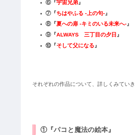
⑥『
宇宙兄弟
』
⑦『
ちはやふる -上の句-
』
⑧『
夏への扉 -キミのいる未来へ-
』
⑨『
ALWAYS 三丁目の夕日
』
⑩
『
そして父になる
』
それぞれの作品について、詳しくみてい
①『パコと魔法の絵本』