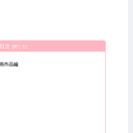
！
目次
画作品編
』