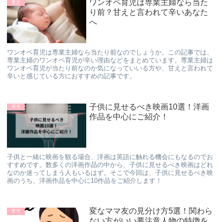
ワンオペ育児は専業主婦なら当た
育児
り前？甘えと言われて辛いあなた
へ
ワンオペ育児は専業主婦なら当たり前なのでしょうか。この記事では、
専業主婦のワンオペ育児が辛い理由などをまとめています。専業主婦は
ワンオペ育児が当たり前なのか気になっていいる方や、甘えと言われて
辛いと感じている方におすすめの記事です。
子供に見せるべき映画10選！洋画
育児
作品を中心にご紹介！
子供と一緒に映画を観る場合、洋画は英語に触れる機会にもなるのでお
すすめです。数多くの洋画作品の中から、子供に見せるべき映画はどれ
なのか迷ってしまう人もいるはず。そこで今回は、子供に見せるべき映
画のうち、洋画作品を中心に10作品をご紹介します！
変なママ友の見分け方5選！関わら
育児
ない方がいい要注意人物の特徴を